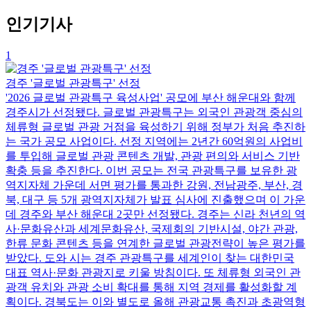
인기기사
1
경주 '글로벌 관광특구' 선정
'2026 글로벌 관광특구 육성사업' 공모에 부산 해운대와 함께
경주시가 선정됐다. 글로벌 관광특구는 외국인 관광객 중심의
체류형 글로벌 관광 거점을 육성하기 위해 정부가 처음 추진하
는 국가 공모 사업이다. 선정 지역에는 2년간 60억원의 사업비
를 투입해 글로벌 관광 콘텐츠 개발, 관광 편의와 서비스 기반
확충 등을 추진한다. 이번 공모는 전국 관광특구를 보유한 광
역지자체 가운데 서면 평가를 통과한 강원, 전남광주, 부산, 경
북, 대구 등 5개 광역지자체가 발표 심사에 진출했으며 이 가운
데 경주와 부산 해운대 2곳만 선정됐다. 경주는 신라 천년의 역
사·문화유산과 세계문화유산, 국제회의 기반시설, 야간 관광,
한류 문화 콘텐츠 등을 연계한 글로벌 관광전략이 높은 평가를
받았다. 도와 시는 경주 관광특구를 세계인이 찾는 대한민국
대표 역사·문화 관광지로 키울 방침이다. 또 체류형 외국인 관
광객 유치와 관광 소비 확대를 통해 지역 경제를 활성화할 계
획이다. 경북도는 이와 별도로 올해 관광교통 촉진과 초광역형