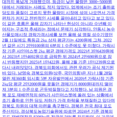
대까지 폭넓게 거래됐으며, 등급이 낮은 물량은 3000~5000원
대에서 거래되는 사례도 적지 않았다. 업계에서는 조기 출하로
당도와 품질이 고르지 못한 물량이 시장에 섞여 나오면서 가격
편차가 커지고 전반적인 시세를 끌어내리고 있다고 보고 있다.
이 같은 흐름은 올해 갑자기 나타난 현상이 아니라 수년째 이
어지는 구조적 추세라는 점에서 문제가 심각하다. 안동시 농수
산물도매시장 경락가격시세를 보면 올해 설 명절 성수기였던
2월 11일에도 특등급 2㎏ 상자 평균가는 4200원에 그쳐, 2022
년 같은 시기 2만9100원의 6분의 1 수준에도 못 미쳤다. 가락시
장 기준 샤인머스켓 2㎏ 평균 경매가격도 2022년 3만6439원에
서 2023년 1만4692원으로 급락한 뒤 2024년 2만690원으로 잠
시 반등했지만 2025년 1만422원, 올해 2월 기준 1만1239원으로
다시 내려앉았다. 경북도의회에서도 관련 우려가 공식 제기된
바 있다. 남영숙 경북도의원(상주, 국민의힘)은 지난 1월 28일
열린 제360회 임시회 5분 자유발언에서 2020년 가락시장 기준
2㎏당 평균 2만2000원을 웃돌던 경매가가 8000원대까지 떨어
져 3분의 1 수준으로 곤두박질쳤다고 지적했다. 남 의원은 경
북 포도 재배면적의 60%가 샤인머스켓에 쏠려 있는 상황에서
조기 출하로 인한 당도 저하가 가격 하락을 부채질하고 있다며
경북도 차원의 대책 마련을 촉구했다. 경북은 전국 최대 포도
주산지다. 경상북도농업기술원에 따르면 2024년 기준 경북의
포도 재배면적은 8206ha로 전국의 56%를 차지하며, 이 가운데