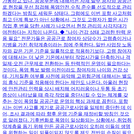
가동하고 있다. 공공부문에 대해서는 자체 발주 공사와 공공근
로 현장을 우선 점검해 폭염안전 수칙 준수를 선도적으로 관리
하겠다는 방침도 세워둔 상태다. 그럼에도 이번 포항 사고처럼
최고 단계 특보가 아닌 상황에서, 그것도 고령자가 짧은 시간
작업 후 변을 당한 사례가 나오면서 현장 관리의 사각지대가
여전하다는 지적이 나온다. ◆ "나이·건강 상태 고려한 탄력 운
용 필요" 전문가들은 공공근로 참여자 상당수가 고령층이거나
지병을 가진 취약계층이라는 점에 주목한다. 일반 사업장 노동
자와 같은 기온 기준을 일률적으로 적용하기보다, 고령 참여자
에 대해서는 더 낮은 기온에서부터 작업시간을 단축하거나 격
일제·오전 근무제로 전환하는 등 탄력적인 운영이 필요하다는
것이다. 폭염 특보 발령 이전이라도 참여자의 나이와 건강 상
태, 기저질환 여부를 사전에 파악해 고위험군에 대해서는 별도
의 휴식 기준을 적용해야 한다는 제안도 나온다. 아울러 현장
에 안전관리 인력을 상시 배치해 어지러움이나 두통 등 초기
증상이 나타났을 때 즉각 작업을 중단시킬 수 있는 체계를 갖
추는 것이 폭염철 공공근로 운영의 핵심 과제로 꼽힌다. 포항
시는 이번 사고를 계기로 공공근로사업을 일제히 중단한 데 이
어, 조사 결과에 따라 향후 운영 기준을 재정비할 방침인 것으
로 알려졌다. 기후변화로 폭염이 일상화되는 상황에서, 취업취
약계층을 돕기 위해 만든 공공근로사업이 오히려 이들의 생명
을 위협하는 일이 되풀이되지 않도록 제도 전반의 손질이 필요