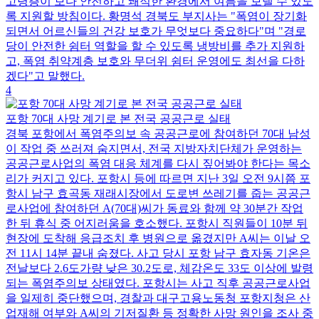
고령층이 보다 안전하고 쾌적한 환경에서 여름을 보낼 수 있도
록 지원할 방침이다. 황명석 경북도 부지사는 "폭염이 장기화
되면서 어르신들의 건강 보호가 무엇보다 중요하다"며 "경로
당이 안전한 쉼터 역할을 할 수 있도록 냉방비를 추가 지원하
고, 폭염 취약계층 보호와 무더위 쉼터 운영에도 최선을 다하
겠다"고 말했다.
4
포항 70대 사망 계기로 본 전국 공공근로 실태
경북 포항에서 폭염주의보 속 공공근로에 참여하던 70대 남성
이 작업 중 쓰러져 숨지면서, 전국 지방자치단체가 운영하는
공공근로사업의 폭염 대응 체계를 다시 짚어봐야 한다는 목소
리가 커지고 있다. 포항시 등에 따르면 지난 3일 오전 9시쯤 포
항시 남구 효곡동 재래시장에서 도로변 쓰레기를 줍는 공공근
로사업에 참여하던 A(70대)씨가 동료와 함께 약 30분간 작업
한 뒤 휴식 중 어지러움을 호소했다. 포항시 직원들이 10분 뒤
현장에 도착해 응급조치 후 병원으로 옮겼지만 A씨는 이날 오
전 11시 14분 끝내 숨졌다. 사고 당시 포항 남구 효자동 기온은
전날보다 2.6도가량 낮은 30.2도로, 체감온도 33도 이상에 발령
되는 폭염주의보 상태였다. 포항시는 사고 직후 공공근로사업
을 일제히 중단했으며, 경찰과 대구고용노동청 포항지청은 산
업재해 여부와 A씨의 기저질환 등 정확한 사망 원인을 조사 중