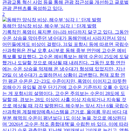
관광교통 혁신 사업 등을 통해 관광 접근성을 개선하고 글로벌
관광 콘텐츠를 육성하고 있다.
2
동해안 양식장 비상, 해수부 '심각Ⅰ' 단계 발령
기록적인 폭염이 육지뿐 아니라 바다까지 달구고 있다. 그동안
수온 상승을 막아주던 냉수대가 동해안에서 사라지면서 양식
어민들에게도 비상이 걸렸다. 31일 포항시 등에 따르면 국립수
산과학원은 전날 오후 4시부로 동해 중부 연안에 고수온 예비
특보를 발표했다. 고수온 예비특보는 해역 수온이 25도에 도달
했거나 도달할 것으로 예상될 때 내려진다. 그동안 포항 연안
에는 수온 상승을 억제해 온 냉수대가 형성돼 있었지만, 지난
29일 이 냉수대가 소멸하면서 상황이 급변했다. 현재 포항 연
안 평균 수온은 22~23도 수준이지만, 폭염이 이어지고 따뜻한
외해수가 유입될 경우 단기간에 고수온 기준까지 오를 수 있다
는 게 포항시의 설명이다. 고수온 주의보는 수온이 28도에 도
달할 때, 경보는 28도 이상이 사흘 이상 지속되거나 지속될 것
으로 예상될 때 각각 발령된다. 해수부는 앞서 지난 6월 국립수
산과학원 계절해양예측시스템을 근거로, 올여름 우리 바다 대
부분 해역의 수온이 평년보다 1도 이상 높을 것으로 예상된다
며 '2026년 고수온·적조 종합대책'을 수립한 바 있다. 이에 따라
실시간 수온 관측망을 지난해 200개에서 210개로 늘리고, 액화