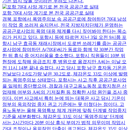
기는 쉽지 않을 것이라는 우려도 나온다.
포항 70대 사망 계기로 본 전국 공공근로 실태
경북 포항에서 폭염주의보 속 공공근로에 참여하던 70대 남성
이 작업 중 쓰러져 숨지면서, 전국 지방자치단체가 운영하는
공공근로사업의 폭염 대응 체계를 다시 짚어봐야 한다는 목소
리가 커지고 있다. 포항시 등에 따르면 지난 3일 오전 9시쯤 포
항시 남구 효곡동 재래시장에서 도로변 쓰레기를 줍는 공공근
로사업에 참여하던 A(70대)씨가 동료와 함께 약 30분간 작업
한 뒤 휴식 중 어지러움을 호소했다. 포항시 직원들이 10분 뒤
현장에 도착해 응급조치 후 병원으로 옮겼지만 A씨는 이날 오
전 11시 14분 끝내 숨졌다. 사고 당시 포항 남구 효자동 기온은
전날보다 2.6도가량 낮은 30.2도로, 체감온도 33도 이상에 발령
되는 폭염주의보 상태였다. 포항시는 사고 직후 공공근로사업
을 일제히 중단했으며, 경찰과 대구고용노동청 포항지청은 산
업재해 여부와 A씨의 기저질환 등 정확한 사망 원인을 조사 중
이다. 이번 사고에서 특히 눈에 띄는 대목은 사고 당시 기온이
정부의 옥외작업 중지 권고 기준에는 못 미쳤다는 점이다. 고
용노동부는 올해 폭염특보 체계 개편에 맞춰 단계별 작업중지
기준을 세분화했다. 체감온도 33도 이상 '폭염주의보' 단계에
서는 2시간마다 20분 이상 휴식 부여가 법적 의무이며 작업시
간대 조정이나 옥외작업 단축이 권고된다. 체감온도 35도 이상