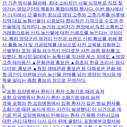
던 기존 방식을 탈피해, 최대 소비처인 서울 심장부로 직접 찾
아가는 영양군만의 특화된 통합마케팅 행사다. 이번 행사에서
는 산지에서 갓 출하한 최상급 영양 고추와 고춧가루를 비롯해
지역 대표 농특산물이 시중보다 합리적인 가격으로 수도권 주
민들에게 직판된다. 농가와 소비자가 현장에서 직접 소통하고
거래함으로써 산지 농산물에 대한 신뢰도를 높인다는 구상이
다. 특히 영양군은 먹거리 안전과 브랜드 신뢰 확보를 위해 행
사 출품 농가 및 가공업체를 대상으로 사전 교육을 강화하고,
선별부터 포장·품질 검수까지 까다로운 사전 검증 절차를 도
입했다. 행사장 일대에는 농특산물 직거래 부스 외에도 ▲영양
고추 테마동산 ▲문화관광 홍보관 ▲최초의 한글 조리서 '음식
디미방' 홍보관 ▲청정 생태관광 홍보관 등 다채로운 문화·체
험 공간이 마련돼 단순 농산물 판매를 넘어 영양의 역사와 매
력을 알리는 종합 홍보의 장으로 꾸며진다.
8
포항 요양병원서 환자가 환자 소화기로 때려 숨져
경북 포항의 한 요양병원에서 입원 환자가 같은 병실 환자를
소화기로 때려 숨지게 하는 사건이 발생했다. 이 사건으로 계
기로 전국 요양병원에서 반복되는 환자 간 폭행·안전사고에
대한 관리 대책이 다시 도마 위에 올랐다. 포항북부경찰서에