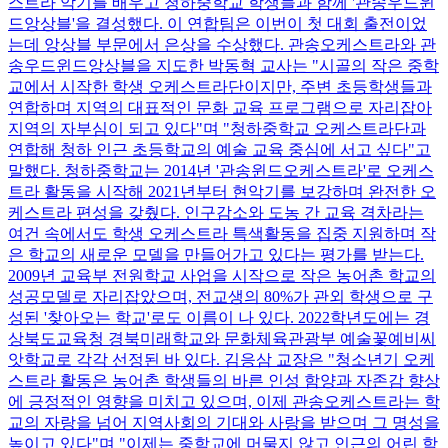
스트라 악기를 배우고 청하중학교 학생들과 함께 '관송우드윈
드앙상블'을 결성했다. 이 연합팀은 이번이 첫 대회 출전이었
는데 앙상블 부문에서 은상을 수상했다. 관송오케스트라와 관
송우드윈드앙상블을 지도한 박동혁 교사는 "시골의 작은 중학
교에서 시작한 학생 오케스트라단이지만, 주변 초등학생들과
연합하며 지역의 대표적인 문화 교육 프로그램으로 자리잡아
지역의 자부심이 되고 있다"며 "청하중학교 오케스트라단과
연합해 청하 인근 초등학교의 예술 교육 중심에 서고 싶다"고
말했다. 청하중학교는 2014년 '관송윈드오케스트라'로 오케스
트라 활동을 시작해 2021년부터 현악기를 보강하며 완전한 오
케스트라 편성을 갖췄다. 인구감소와 도농 간 교육 격차라는
여건 속에서도 학생 오케스트라 특색활동을 집중 지원하며 작
은 학교의 새로운 모델을 만들어가고 있다는 평가를 받는다.
2009년 교육부 전원학교 사업을 시작으로 작은 농어촌 학교의
성공모델로 자리잡았으며, 전교생의 80%가 관외 학생으로 구
성된 '찾아오는 학교'로도 이름이 나 있다. 2022학년도에는 경
상북도교육청 경북미래학교와 문화체육관광부 예술꽃예비씨
앗학교로 각각 선정된 바 있다. 김응삼 교장은 "청소년기 오케
스트라 활동은 농어촌 학생들의 바른 인성 함양과 자존감 향상
에 긍정적인 영향을 미치고 있으며, 이제 관송오케스트라는 학
교의 자랑을 넘어 지역사회의 기대와 사랑을 받으며 그 명성을
높이고 있다"며 "이제는 중학교에 머물지 않고 인근의 어린 학