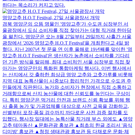
하다는 목소리가 커지고 있다.
영양고추 H.O.T Festival, 27일 서울광장서 개막
경북 영양군의 으뜸 명물인 '영양고추'가 수도권 심장부인 서
울광장에서 도심 소비자를 직접 찾아가는 대형 직거래 한마당
을 펼친다. 영양군은 오는 8월 27일부터 29일까지 사흘간 서울
광장에서 '2026 영양고추 H.O.T Festival'을 개최한다고 4일 밝
혔다. 지난 2007년 첫 문을 연 이후 올해로 19년째를 맞이한 '영
양고추 H.O.T Festival'은 생산자가 농촌에서 소비자를 기다리
던 기존 방식을 탈피해, 최대 소비처인 서울 심장부로 직접 찾
아가는 영양군만의 특화된 통합마케팅 행사다. 이번 행사에서
는 산지에서 갓 출하한 최상급 영양 고추와 고춧가루를 비롯해
지역 대표 농특산물이 시중보다 합리적인 가격으로 수도권 주
민들에게 직판된다. 농가와 소비자가 현장에서 직접 소통하고
거래함으로써 산지 농산물에 대한 신뢰도를 높인다는 구상이
다. 특히 영양군은 먹거리 안전과 브랜드 신뢰 확보를 위해 행
사 출품 농가 및 가공업체를 대상으로 사전 교육을 강화하고,
선별부터 포장·품질 검수까지 까다로운 사전 검증 절차를 도
입했다. 행사장 일대에는 농특산물 직거래 부스 외에도 ▲영양
고추 테마동산 ▲문화관광 홍보관 ▲최초의 한글 조리서 '음식
디미방' 홍보관 ▲청정 생태관광 홍보관 등 다채로운 문화·체