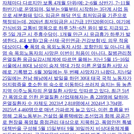
자체마다 다르지만 보통 4개월 단위(예: 2~6월 상반기, 7~11월
하반기)로 운영되며, 일부는 9월부터 시작하는 3단계 사업 등
으로 세분화돼 있다. 임금은 해당 연도 최저임금을 기준으로
책정되는데, 2026년 최저임금은 시간급 1만320원이다. 여기에
간식비와 교통비 명목으로 하루 5천~6천 원이 별도 지급되고,
주 5일 개근 시 주휴수당이, 1개월 만근 시 유급휴가 하루가 발
생한다. 4대 보험(고용·산재·국민연금·건강보험)도 의무 적용
대상이다. ◆ 폭염 속 옥외노동자 사망, 포항만의 일 아니다 폭
염 속 옥외노동자의 사망은 이번이 처음이 아니다. 질병관리청
온열질환 응급실감시체계에 따르면 올해는 지난 5월 15~16일
서울에서 80대 남성이 숨져 역대 가장 이른 온열질환 사망 사
례로 기록됐고, 6월 30일에는 두 번째 사망자가 나왔다. 지난달
25일에는 전남 해남에서 밭일을 하던 30대 태국 국적 노동자가
어지럼증을 호소한 뒤 숙소로 이동하다 쓰러져 숨지는 등 농촌
지역 이주노동자의 온열질환 사망도 잇따르고 있다. 최근 5년
간 폭염으로 인한 온열질환 산업재해자는 총 228명에 달하며,
온열질환자 수 자체도 2023년 2,818명에서 2024년 3,704명,
2025년 4,460명으로 매년 가파르게 늘고 있다. 이런 흐름을 반
영해 고용노동부는 건설업·물류택배업·조선업과 함께 공공근
로 현장을 폭염철 중점관리 대상으로 지목하고, 폭염안전 특별
대책반을 구성해 5월 15일부터 9월 30일까지 비상대응체계를