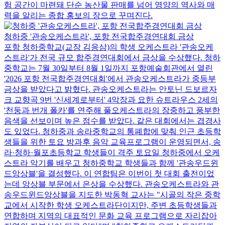
험 공간이 마련돼 단순 농산물 판매를 넘어 영양의 역사와 매
력을 알리는 종합 홍보의 장으로 꾸며진다.
청하중 '관송오케스트라', 포항 전국합주경연대회 금상
포항 청하중학교(교장 김응삼)의 학생 오케스트라 '관송오케
스트라'가 전국 규모 합주경연대회에서 금상을 수상했다. 청하
중학교는 7월 30일부터 8월 1일까지 포항예술회관에서 열린
'2026 포항 전국합주경연대회'에서 관송오케스트라가 중등부
금상을 받았다고 밝혔다. 관송오케스트라는 안토닌 드보르자
크 교향곡 9번 '신세계로부터' 4악장과 요한 슈트라우스 2세의
'천둥과 번개 폴카'를 연주해 풀오케스트라의 장중하고 풍부한
음색을 선보이며 높은 점수를 받았다. 같은 대회에서는 겹경사
도 있었다. 청하중과 송라중학교의 통폐합에 맞춰 인근 초등학
생들을 위한 토요 방과후 음악 교육프로그램이 운영되면서, 송
라·청하·월포초등학교 학생들이 격주 토요일 청하중에서 오케
스트라 악기를 배우고 청하중학교 학생들과 함께 '관송우드윈
드앙상블'을 결성했다. 이 연합팀은 이번이 첫 대회 출전이었
는데 앙상블 부문에서 은상을 수상했다. 관송오케스트라와 관
송우드윈드앙상블을 지도한 박동혁 교사는 "시골의 작은 중학
교에서 시작한 학생 오케스트라단이지만, 주변 초등학생들과
연합하며 지역의 대표적인 문화 교육 프로그램으로 자리잡아