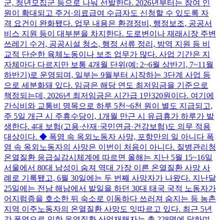
군, 청년모집군 등으로 나눠 선발한다. 2026년부터는 참여 인
원이 확대되고 주거·의료급여 수급자도 신청할 수 있도록 자
격 요건이 완화됐다. 업무 내용은 환경정비, 행정보조, 공공서
비스 지원 등이 대부분을 차지한다. 도로변이나 재래시장 주변
쓰레기 수거, 공공시설 청소, 행정 서류 정리, 방역 지원 등 비
교적 단순한 육체노동이나 보조 업무가 많다. 사업 기간은 지
자체마다 다르지만 보통 4개월 단위(예: 2~6월 상반기, 7~11월
하반기)로 운영되며, 일부는 9월부터 시작하는 3단계 사업 등
으로 세분화돼 있다. 임금은 해당 연도 최저임금을 기준으로
책정되는데, 2026년 최저임금은 시간급 1만320원이다. 여기에
간식비와 교통비 명목으로 하루 5천~6천 원이 별도 지급되고,
주 5일 개근 시 주휴수당이, 1개월 만근 시 유급휴가 하루가 발
생한다. 4대 보험(고용·산재·국민연금·건강보험)도 의무 적용
대상이다. ◆ 폭염 속 옥외노동자 사망, 포항만의 일 아니다 폭
염 속 옥외노동자의 사망은 이번이 처음이 아니다. 질병관리청
온열질환 응급실감시체계에 따르면 올해는 지난 5월 15~16일
서울에서 80대 남성이 숨져 역대 가장 이른 온열질환 사망 사
례로 기록됐고, 6월 30일에는 두 번째 사망자가 나왔다. 지난달
25일에는 전남 해남에서 밭일을 하던 30대 태국 국적 노동자가
어지럼증을 호소한 뒤 숙소로 이동하다 쓰러져 숨지는 등 농촌
지역 이주노동자의 온열질환 사망도 잇따르고 있다. 최근 5년
간 폭염으로 인한 온열질환 산업재해자는 총 228명에 달하며,