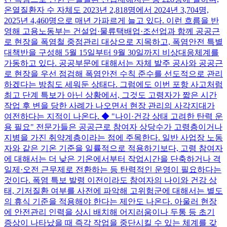
온열질환자 수 자체도 2023년 2,818명에서 2024년 3,704명,
2025년 4,460명으로 매년 가파르게 늘고 있다. 이런 흐름을 반
영해 고용노동부는 건설업·물류택배업·조선업과 함께 공공근
로 현장을 폭염철 중점관리 대상으로 지목하고, 폭염안전 특별
대책반을 구성해 5월 15일부터 9월 30일까지 비상대응체계를
가동하고 있다. 공공부문에 대해서는 자체 발주 공사와 공공근
로 현장을 우선 점검해 폭염안전 수칙 준수를 선도적으로 관리
하겠다는 방침도 세워둔 상태다. 그럼에도 이번 포항 사고처럼
최고 단계 특보가 아닌 상황에서, 그것도 고령자가 짧은 시간
작업 후 변을 당한 사례가 나오면서 현장 관리의 사각지대가
여전하다는 지적이 나온다. ◆ "나이·건강 상태 고려한 탄력 운
용 필요" 전문가들은 공공근로 참여자 상당수가 고령층이거나
지병을 가진 취약계층이라는 점에 주목한다. 일반 사업장 노동
자와 같은 기온 기준을 일률적으로 적용하기보다, 고령 참여자
에 대해서는 더 낮은 기온에서부터 작업시간을 단축하거나 격
일제·오전 근무제로 전환하는 등 탄력적인 운영이 필요하다는
것이다. 폭염 특보 발령 이전이라도 참여자의 나이와 건강 상
태, 기저질환 여부를 사전에 파악해 고위험군에 대해서는 별도
의 휴식 기준을 적용해야 한다는 제안도 나온다. 아울러 현장
에 안전관리 인력을 상시 배치해 어지러움이나 두통 등 초기
증상이 나타났을 때 즉각 작업을 중단시킬 수 있는 체계를 갖