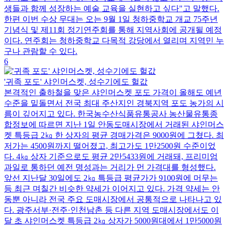
생들과 함께 성장하는 예술 교육을 실현하고 싶다"고 말했다.
한편 이번 수상 무대는 오는 9월 1일 청하중학교 개교 75주년
기념식 및 제11회 정기연주회를 통해 지역사회에 공개될 예정
이다. 연주회는 청하중학교 다목적 강당에서 열리며 지역민 누
구나 관람할 수 있다.
6
'귀족 포도' 샤인머스켓, 성수기에도 헐값
본격적인 출하철을 맞은 샤인머스켓 포도 가격이 올해도 예년
수준을 밑돌면서 전국 최대 주산지인 경북지역 포도 농가의 시
름이 깊어지고 있다. 한국농수산식품유통공사 농산물유통종
합정보에 따르면 지난 1일 안동도매시장에서 거래된 샤인머스
켓 특등급 2㎏ 한 상자의 평균 경매가격은 9000원에 그쳤다. 최
저가는 4500원까지 떨어졌고, 최고가도 1만2500원 수준이었
다. 4㎏ 상자 기준으로도 평균 2만5433원에 거래돼, 프리미엄
과일로 통하던 예전 명성과는 거리가 먼 가격대를 형성했다.
앞선 지난달 30일에도 2㎏ 특등급 평균가가 9100원에 머무는
등 최근 며칠간 비슷한 약세가 이어지고 있다. 가격 약세는 안
동뿐 아니라 전국 주요 도매시장에서 공통적으로 나타나고 있
다. 광주서부·전주·인천남촌 등 다른 지역 도매시장에서도 이
달 초 샤인머스켓 특등급 2㎏ 상자가 5000원대에서 1만5000원