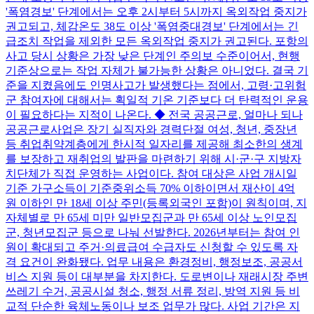
'폭염경보' 단계에서는 오후 2시부터 5시까지 옥외작업 중지가
권고되고, 체감온도 38도 이상 '폭염중대경보' 단계에서는 긴
급조치 작업을 제외한 모든 옥외작업 중지가 권고된다. 포항의
사고 당시 상황은 가장 낮은 단계인 주의보 수준이어서, 현행
기준상으로는 작업 자체가 불가능한 상황은 아니었다. 결국 기
준을 지켰음에도 인명사고가 발생했다는 점에서, 고령·고위험
군 참여자에 대해서는 획일적 기온 기준보다 더 탄력적인 운용
이 필요하다는 지적이 나온다. ◆ 전국 공공근로, 얼마나 되나
공공근로사업은 장기 실직자와 경력단절 여성, 청년, 중장년
등 취업취약계층에게 한시적 일자리를 제공해 최소한의 생계
를 보장하고 재취업의 발판을 마련하기 위해 시·군·구 지방자
치단체가 직접 운영하는 사업이다. 참여 대상은 사업 개시일
기준 가구소득이 기준중위소득 70% 이하이면서 재산이 4억
원 이하인 만 18세 이상 주민(등록외국인 포함)이 원칙이며, 지
자체별로 만 65세 미만 일반모집군과 만 65세 이상 노인모집
군, 청년모집군 등으로 나눠 선발한다. 2026년부터는 참여 인
원이 확대되고 주거·의료급여 수급자도 신청할 수 있도록 자
격 요건이 완화됐다. 업무 내용은 환경정비, 행정보조, 공공서
비스 지원 등이 대부분을 차지한다. 도로변이나 재래시장 주변
쓰레기 수거, 공공시설 청소, 행정 서류 정리, 방역 지원 등 비
교적 단순한 육체노동이나 보조 업무가 많다. 사업 기간은 지