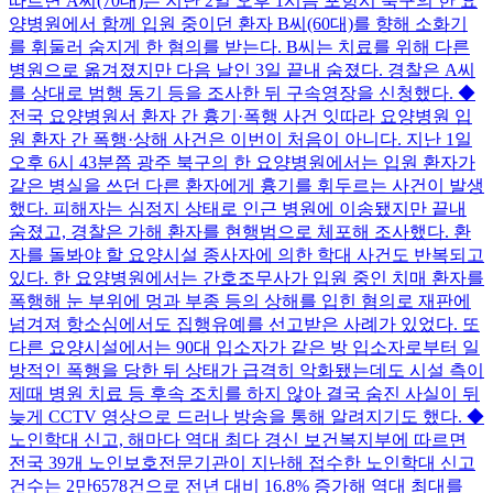
따르면 A씨(70대)는 지난 2일 오후 1시쯤 포항시 북구의 한 요
양병원에서 함께 입원 중이던 환자 B씨(60대)를 향해 소화기
를 휘둘러 숨지게 한 혐의를 받는다. B씨는 치료를 위해 다른
병원으로 옮겨졌지만 다음 날인 3일 끝내 숨졌다. 경찰은 A씨
를 상대로 범행 동기 등을 조사한 뒤 구속영장을 신청했다. ◆
전국 요양병원서 환자 간 흉기·폭행 사건 잇따라 요양병원 입
원 환자 간 폭행·상해 사건은 이번이 처음이 아니다. 지난 1일
오후 6시 43분쯤 광주 북구의 한 요양병원에서는 입원 환자가
같은 병실을 쓰던 다른 환자에게 흉기를 휘두르는 사건이 발생
했다. 피해자는 심정지 상태로 인근 병원에 이송됐지만 끝내
숨졌고, 경찰은 가해 환자를 현행범으로 체포해 조사했다. 환
자를 돌봐야 할 요양시설 종사자에 의한 학대 사건도 반복되고
있다. 한 요양병원에서는 간호조무사가 입원 중인 치매 환자를
폭행해 눈 부위에 멍과 부종 등의 상해를 입힌 혐의로 재판에
넘겨져 항소심에서도 집행유예를 선고받은 사례가 있었다. 또
다른 요양시설에서는 90대 입소자가 같은 방 입소자로부터 일
방적인 폭행을 당한 뒤 상태가 급격히 악화됐는데도 시설 측이
제때 병원 치료 등 후속 조치를 하지 않아 결국 숨진 사실이 뒤
늦게 CCTV 영상으로 드러나 방송을 통해 알려지기도 했다. ◆
노인학대 신고, 해마다 역대 최다 경신 보건복지부에 따르면
전국 39개 노인보호전문기관이 지난해 접수한 노인학대 신고
건수는 2만6578건으로 전년 대비 16.8% 증가해 역대 최대를