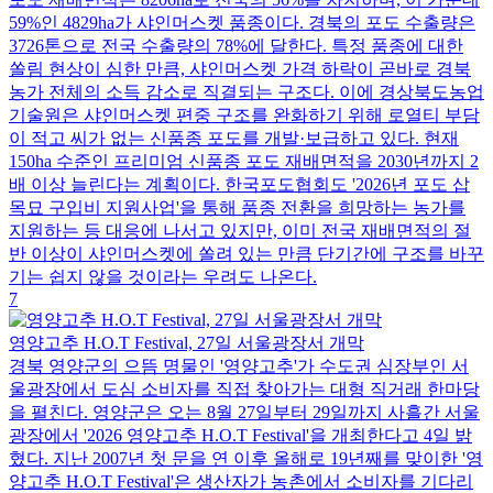
59%인 4829ha가 샤인머스켓 품종이다. 경북의 포도 수출량은
3726톤으로 전국 수출량의 78%에 달한다. 특정 품종에 대한
쏠림 현상이 심한 만큼, 샤인머스켓 가격 하락이 곧바로 경북
농가 전체의 소득 감소로 직결되는 구조다. 이에 경상북도농업
기술원은 샤인머스켓 편중 구조를 완화하기 위해 로열티 부담
이 적고 씨가 없는 신품종 포도를 개발·보급하고 있다. 현재
150ha 수준인 프리미엄 신품종 포도 재배면적을 2030년까지 2
배 이상 늘린다는 계획이다. 한국포도협회도 '2026년 포도 삽
목묘 구입비 지원사업'을 통해 품종 전환을 희망하는 농가를
지원하는 등 대응에 나서고 있지만, 이미 전국 재배면적의 절
반 이상이 샤인머스켓에 쏠려 있는 만큼 단기간에 구조를 바꾸
기는 쉽지 않을 것이라는 우려도 나온다.
7
영양고추 H.O.T Festival, 27일 서울광장서 개막
경북 영양군의 으뜸 명물인 '영양고추'가 수도권 심장부인 서
울광장에서 도심 소비자를 직접 찾아가는 대형 직거래 한마당
을 펼친다. 영양군은 오는 8월 27일부터 29일까지 사흘간 서울
광장에서 '2026 영양고추 H.O.T Festival'을 개최한다고 4일 밝
혔다. 지난 2007년 첫 문을 연 이후 올해로 19년째를 맞이한 '영
양고추 H.O.T Festival'은 생산자가 농촌에서 소비자를 기다리