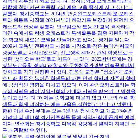
지역의 자부심이 되고 있다"며 "청하중학교 오케스트라단과
연합해 청하 인근 초등학교의 예술 교육 중심에 서고 싶다"고
말했다. 청하중학교는 2014년 '관송윈드오케스트라'로 오케스
트라 활동을 시작해 2021년부터 현악기를 보강하며 완전한 오
케스트라 편성을 갖췄다. 인구감소와 도농 간 교육 격차라는
여건 속에서도 학생 오케스트라 특색활동을 집중 지원하며 작
은 학교의 새로운 모델을 만들어가고 있다는 평가를 받는다.
2009년 교육부 전원학교 사업을 시작으로 작은 농어촌 학교의
성공모델로 자리잡았으며, 전교생의 80%가 관외 학생으로 구
성된 '찾아오는 학교'로도 이름이 나 있다. 2022학년도에는 경
상북도교육청 경북미래학교와 문화체육관광부 예술꽃예비씨
앗학교로 각각 선정된 바 있다. 김응삼 교장은 "청소년기 오케
스트라 활동은 농어촌 학생들의 바른 인성 함양과 자존감 향상
에 긍정적인 영향을 미치고 있으며, 이제 관송오케스트라는 학
교의 자랑을 넘어 지역사회의 기대와 사랑을 받으며 그 명성을
높이고 있다"며 "이제는 중학교에 머물지 않고 인근의 어린 학
생들과 함께 성장하는 예술 교육을 실현하고 싶다"고 말했다.
한편 이번 수상 무대는 오는 9월 1일 청하중학교 개교 75주년
기념식 및 제11회 정기연주회를 통해 지역사회에 공개될 예정
이다. 연주회는 청하중학교 다목적 강당에서 열리며 지역민 누
구나 관람할 수 있다.