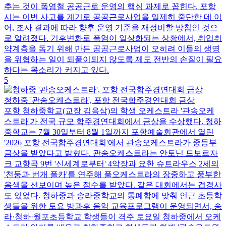
추는 것이 폭염철 공공근로 운영의 핵심 과제로 꼽힌다. 포항
시는 이번 사고를 계기로 공공근로사업을 일제히 중단한 데 이
어, 조사 결과에 따라 향후 운영 기준을 재정비할 방침인 것으
로 알려졌다. 기후변화로 폭염이 일상화되는 상황에서, 취업취
약계층을 돕기 위해 만든 공공근로사업이 오히려 이들의 생명
을 위협하는 일이 되풀이되지 않도록 제도 전반의 손질이 필요
하다는 목소리가 커지고 있다.
5
청하중 '관송오케스트라', 포항 전국합주경연대회 금상
포항 청하중학교(교장 김응삼)의 학생 오케스트라 '관송오케
스트라'가 전국 규모 합주경연대회에서 금상을 수상했다. 청하
중학교는 7월 30일부터 8월 1일까지 포항예술회관에서 열린
'2026 포항 전국합주경연대회'에서 관송오케스트라가 중등부
금상을 받았다고 밝혔다. 관송오케스트라는 안토닌 드보르자
크 교향곡 9번 '신세계로부터' 4악장과 요한 슈트라우스 2세의
'천둥과 번개 폴카'를 연주해 풀오케스트라의 장중하고 풍부한
음색을 선보이며 높은 점수를 받았다. 같은 대회에서는 겹경사
도 있었다. 청하중과 송라중학교의 통폐합에 맞춰 인근 초등학
생들을 위한 토요 방과후 음악 교육프로그램이 운영되면서, 송
라·청하·월포초등학교 학생들이 격주 토요일 청하중에서 오케