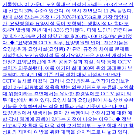
기록했다. 이 가운데 노인학대로 판정된 사례는 7973건으로 전
체 신고의 30% 수준이었으며, 이 역시 전년보다 11.2% 늘었다.
학대 발생 장소는 가정 내가 7076건(88.7%)으로 가장 많았지
만, 요양병원과 요양시설 등이 포함되는 생활시설 내 학대도
614건 발생해 전년 대비 8.3% 증가했다. 피해 노인의 연령대는
70대가 42.3%로 가장 많았고 80대(26.4%), 60대(26.0%) 순이었
다. ◆ "요양원엔 CCTV 의무, 요양병원엔 없어" 전문가들은
요양병원과 요양시설(요양원) 간 관리 규정의 차이를 문제로
지적한다. 노인요양시설 등 장기요양기관은 2023년 개정된 노
인장기요양보험법에 따라 공동거실과 침실, 식당 등에 CCTV
설치가 의무화됐다. 이를 어기면 최대 300만 원의 과태료가 부
과되며, 2024년 1월 기준 전국 설치 대상 시설의 99.9%가
CCTV 설치를 마쳤다. 그러나 요양병원은 노인장기요양보험
법이 아닌 의료법의 적용을 받는 의료기관으로 분류돼, 노인학
대 위험이라는 측면에서는 유사한 환경임에도 CCTV 설치 의
무 대상에서 빠져 있다. 요양시설과 요양병원이 사실상 비슷한
기능을 수행하면서도 적용 법률과 관리 기준이 다르다 보니,
요양병원에서 발생하는 환자 간 폭행이나 안전사고에 대한 예
방·감시 체계에 공백이 있다는 지적이 나오는 이유다. ◆ 정부,
신고의무자 확대 등 대응 강화 보건복지부는 노인학대 신고 활
성화와 재학대 예방을 위한 대책을 순차적으로 내놓고 있다.