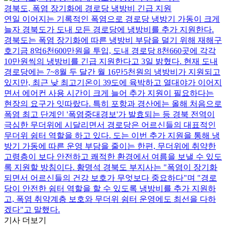
경북도, 폭염 장기화에 경로당 냉방비 긴급 지원
연일 이어지는 기록적인 폭염으로 경로당 냉방기 가동이 크게
늘자 경북도가 도내 모든 경로당에 냉방비를 추가 지원한다.
경북도는 폭염 장기화에 따른 냉방비 부담을 덜기 위해 재해구
호기금 8억6천600만원을 투입, 도내 경로당 8천660곳에 각각
10만원씩의 냉방비를 긴급 지원한다고 3일 밝혔다. 현재 도내
경로당에는 7~8월 두 달간 월 16만5천원의 냉방비가 지원되고
있지만, 최근 낮 최고기온이 39도에 육박하고 열대야가 이어지
면서 에어컨 사용 시간이 크게 늘어 추가 지원이 필요하다는
현장의 요구가 잇따랐다. 특히 포항과 경산에는 올해 처음으로
폭염 최고 단계인 '폭염중대경보'가 발효되는 등 경북 전역이
극심한 무더위에 시달리면서 경로당은 어르신들의 대표적인
무더위 쉼터 역할을 하고 있다. 도는 이번 추가 지원을 통해 냉
방기 가동에 따른 운영 부담을 줄이는 한편, 무더위에 취약한
고령층이 보다 안전하고 쾌적한 환경에서 여름을 보낼 수 있도
록 지원할 방침이다. 황명석 경북도 부지사는 "폭염이 장기화
되면서 어르신들의 건강 보호가 무엇보다 중요하다"며 "경로
당이 안전한 쉼터 역할을 할 수 있도록 냉방비를 추가 지원하
고, 폭염 취약계층 보호와 무더위 쉼터 운영에도 최선을 다하
겠다"고 말했다.
기사 더보기