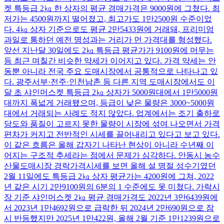
켓 특등급 2㎏ 한 상자의 평균 경매가격은 9000원에 그쳤다. 최
저가는 4500원까지 떨어졌고, 최고가도 1만2500원 수준이었
다. 4㎏ 상자 기준으로도 평균 2만5433원에 거래돼, 프리미엄
과일로 통하던 예전 명성과는 거리가 먼 가격대를 형성했다.
앞선 지난달 30일에도 2㎏ 특등급 평균가가 9100원에 머무는
등 최근 며칠간 비슷한 약세가 이어지고 있다. 가격 약세는 안
동뿐 아니라 전국 주요 도매시장에서 공통적으로 나타나고 있
다. 광주서부·전주·인천남촌 등 다른 지역 도매시장에서도 이
달 초 샤인머스켓 특등급 2㎏ 상자가 5000원대에서 1만5000원
대까지 폭넓게 거래됐으며, 등급이 낮은 물량은 3000~5000원
대에서 거래되는 사례도 적지 않았다. 업계에서는 조기 출하로
당도와 품질이 고르지 못한 물량이 시장에 섞여 나오면서 가격
편차가 커지고 전반적인 시세를 끌어내리고 있다고 보고 있다.
이 같은 흐름은 올해 갑자기 나타난 현상이 아니라 수년째 이
어지는 구조적 추세라는 점에서 문제가 심각하다. 안동시 농수
산물도매시장 경락가격시세를 보면 올해 설 명절 성수기였던
2월 11일에도 특등급 2㎏ 상자 평균가는 4200원에 그쳐, 2022
년 같은 시기 2만9100원의 6분의 1 수준에도 못 미쳤다. 가락시
장 기준 샤인머스켓 2㎏ 평균 경매가격도 2022년 3만6439원에
서 2023년 1만4692원으로 급락한 뒤 2024년 2만690원으로 잠
시 반등했지만 2025년 1만422원, 올해 2월 기준 1만1239원으로