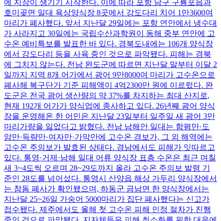
에 지장이 생기기 시작한다. 이에 따라 포항 남구 구룡포읍과
호미곶면 일대 육상양식장 8곳에서 강도다리 치어 1만3600여
마리가 폐사했다. 앞서 지난달 29일에는 포항 연안에서 냉수대
가 사라지고 30일에는 국립수산과학원이 동해 중부 연안에 고
수온 예비특보를 발표한 바 있다. 경북도내에는 106개 양식장
에서 강도다리 등을 사육 중인 것으로 파악됐다. 피해는 경북
에 그치지 않는다. 전남 완도군에 따르면 지난달 말부터 이달 2
일까지 지역 8개 어가에서 광어 9만8000여 마리가 고수온으로
폐사해 복구단가 기준 피해액이 4억2300만 원에 이르렀다. 완
도군은 전국 광어 생산량의 약 37%를 차지하는 최대 산지로,
현재 192개 어가가 양식업에 종사하고 있다. 26년째 광어 양식
장을 운영해온 한 어민은 지난달 23일부터 일주일 새 광어 3만
마리가량을 잃었다고 밝혔다. 전남 남해안 일대는 함평만·도
암만·득량만·여자만·가막만에 고수온 경보가, 그 외 해역에는
고수온 주의보가 발효된 상태다. 경남에서도 피해가 잇따르고
있다. 통영·거제·남해 일대 어류 양식장 표층 수온은 최근 며칠
새 3~4도씩 오르며 28~29도까지 올라 고수온 주의보 발령 기
준인 28도를 넘어섰다. 통영시 산양읍 해상 가두리 양식장에서
는 참돔 폐사가 확인됐으며, 하동군 금남면 한 양식장에서는
지난달 25~26일 가숭어 5000마리가 집단 폐사했다는 신고가
접수됐다. 제주에서도 올해 첫 고수온 피해 인정 절차가 진행
중인 것으로 파악됐다. 지자체들은 피해 최소화를 위한 대응에