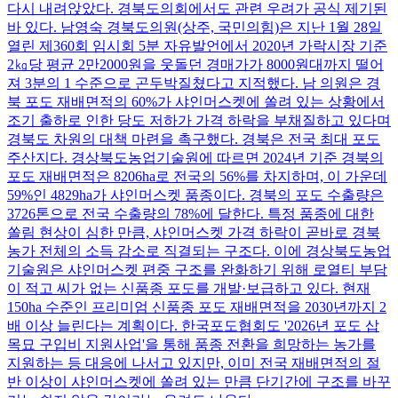
다시 내려앉았다. 경북도의회에서도 관련 우려가 공식 제기된
바 있다. 남영숙 경북도의원(상주, 국민의힘)은 지난 1월 28일
열린 제360회 임시회 5분 자유발언에서 2020년 가락시장 기준
2㎏당 평균 2만2000원을 웃돌던 경매가가 8000원대까지 떨어
져 3분의 1 수준으로 곤두박질쳤다고 지적했다. 남 의원은 경
북 포도 재배면적의 60%가 샤인머스켓에 쏠려 있는 상황에서
조기 출하로 인한 당도 저하가 가격 하락을 부채질하고 있다며
경북도 차원의 대책 마련을 촉구했다. 경북은 전국 최대 포도
주산지다. 경상북도농업기술원에 따르면 2024년 기준 경북의
포도 재배면적은 8206ha로 전국의 56%를 차지하며, 이 가운데
59%인 4829ha가 샤인머스켓 품종이다. 경북의 포도 수출량은
3726톤으로 전국 수출량의 78%에 달한다. 특정 품종에 대한
쏠림 현상이 심한 만큼, 샤인머스켓 가격 하락이 곧바로 경북
농가 전체의 소득 감소로 직결되는 구조다. 이에 경상북도농업
기술원은 샤인머스켓 편중 구조를 완화하기 위해 로열티 부담
이 적고 씨가 없는 신품종 포도를 개발·보급하고 있다. 현재
150ha 수준인 프리미엄 신품종 포도 재배면적을 2030년까지 2
배 이상 늘린다는 계획이다. 한국포도협회도 '2026년 포도 삽
목묘 구입비 지원사업'을 통해 품종 전환을 희망하는 농가를
지원하는 등 대응에 나서고 있지만, 이미 전국 재배면적의 절
반 이상이 샤인머스켓에 쏠려 있는 만큼 단기간에 구조를 바꾸