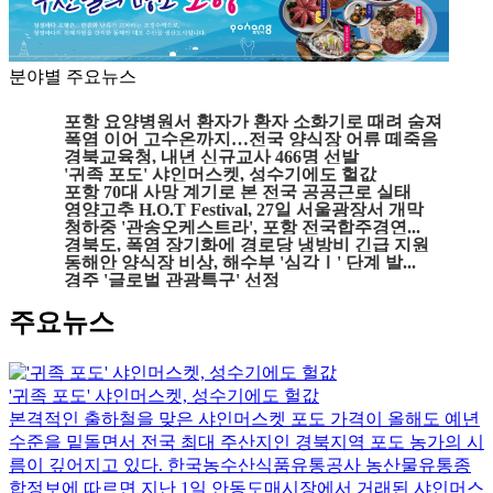
분야별 주요뉴스
포항 요양병원서 환자가 환자 소화기로 때려 숨져
폭염 이어 고수온까지…전국 양식장 어류 떼죽음
경북교육청, 내년 신규교사 466명 선발
'귀족 포도' 샤인머스켓, 성수기에도 헐값
포항 70대 사망 계기로 본 전국 공공근로 실태
영양고추 H.O.T Festival, 27일 서울광장서 개막
청하중 '관송오케스트라', 포항 전국합주경연...
경북도, 폭염 장기화에 경로당 냉방비 긴급 지원
동해안 양식장 비상, 해수부 '심각Ⅰ' 단계 발...
경주 '글로벌 관광특구' 선정
주요뉴스
'귀족 포도' 샤인머스켓, 성수기에도 헐값
본격적인 출하철을 맞은 샤인머스켓 포도 가격이 올해도 예년
수준을 밑돌면서 전국 최대 주산지인 경북지역 포도 농가의 시
름이 깊어지고 있다. 한국농수산식품유통공사 농산물유통종
합정보에 따르면 지난 1일 안동도매시장에서 거래된 샤인머스