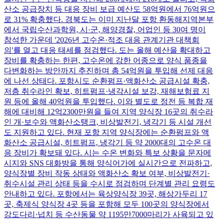
산소 공급장치 등 대응 장비 보급 예산도 58억원에서 76억원으
로 31% 확충했다. 경북도는 이미 지난달 포항 환동해지역본부
에서 국립수산과학원, 시·군, 해양경찰, 어업인 등 30여 명이
참석한 가운데 '2026년 고수온·적조 대응 관계기관 대책회
의'를 열고 대응 태세를 점검했다. 도는 올해 예산을 확대하고
장비를 확충하는 한편, 고수온에 강한 어종으로 양식 품종을
다변화하는 방안까지 추진하며 총 54억원을 투입해 선제 대응
에 나선 상태다. 포항시도 순환펌프·액화산소 공급시설 확충,
저층 취수라인 확보, 히트펌프·냉각시설 보강, 재해보험료 지
원 등에 올해 40억원을 투입했다. 이와 별도로 정전 등 복합 재
해에 대비해 12억2300만원을 들여 지역 양식장 16곳의 취수라
인 개·보수와 액화산소탱크, 비상발전기, 냉각기 등 시설 개선
도 지원하고 있다. 현재 포항 지역 양식장에는 순환펌프와 액
화산소 공급시설, 히트펌프, 냉각기 등 약 2000대의 고수온 대
응 장비가 확보돼 있다. 시는 수온 변화와 특보 상황을 문자메
시지와 SNS 대화방을 통해 양식어가에 실시간으로 전파하고,
양식장별 장비 작동 상태와 액화산소 확보 여부, 비상발전기·
취수시설 관리 상태 등을 수시로 점검하며 단계별 관리 요령도
안내하고 있다. 포항에서는 육상양식장 39곳, 해상가두리 17
곳, 축제식 양식장 4곳 등을 포함해 모두 100곳의 양식장에서
강도다리·넙치 등 수산동물 약 1195만7000마리가 사육되고 있