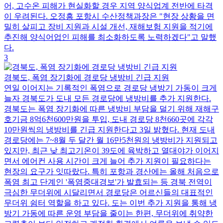
어, 고수온 피해가 현실화할 경우 지역 양식업계 전반에 타격
이 우려된다. 오정흥 포항시 수산정책과장은 "현장 상황을 면
밀히 살피고 장비 지원과 시설 개선, 재해보험 지원을 적기에
추진해 양식어업인 피해를 최소화하도록 노력하겠다"고 말했
다.
3
경북도, 폭염 장기화에 경로당 냉방비 긴급 지원
연일 이어지는 기록적인 폭염으로 경로당 냉방기 가동이 크게
늘자 경북도가 도내 모든 경로당에 냉방비를 추가 지원한다.
경북도는 폭염 장기화에 따른 냉방비 부담을 덜기 위해 재해구
호기금 8억6천600만원을 투입, 도내 경로당 8천660곳에 각각
10만원씩의 냉방비를 긴급 지원한다고 3일 밝혔다. 현재 도내
경로당에는 7~8월 두 달간 월 16만5천원의 냉방비가 지원되고
있지만, 최근 낮 최고기온이 39도에 육박하고 열대야가 이어지
면서 에어컨 사용 시간이 크게 늘어 추가 지원이 필요하다는
현장의 요구가 잇따랐다. 특히 포항과 경산에는 올해 처음으로
폭염 최고 단계인 '폭염중대경보'가 발효되는 등 경북 전역이
극심한 무더위에 시달리면서 경로당은 어르신들의 대표적인
무더위 쉼터 역할을 하고 있다. 도는 이번 추가 지원을 통해 냉
방기 가동에 따른 운영 부담을 줄이는 한편, 무더위에 취약한