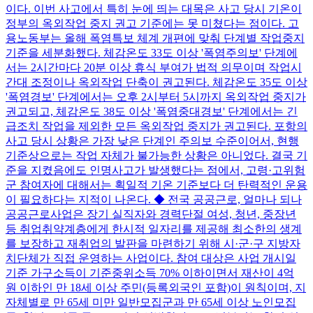
이다. 이번 사고에서 특히 눈에 띄는 대목은 사고 당시 기온이
정부의 옥외작업 중지 권고 기준에는 못 미쳤다는 점이다. 고
용노동부는 올해 폭염특보 체계 개편에 맞춰 단계별 작업중지
기준을 세분화했다. 체감온도 33도 이상 '폭염주의보' 단계에
서는 2시간마다 20분 이상 휴식 부여가 법적 의무이며 작업시
간대 조정이나 옥외작업 단축이 권고된다. 체감온도 35도 이상
'폭염경보' 단계에서는 오후 2시부터 5시까지 옥외작업 중지가
권고되고, 체감온도 38도 이상 '폭염중대경보' 단계에서는 긴
급조치 작업을 제외한 모든 옥외작업 중지가 권고된다. 포항의
사고 당시 상황은 가장 낮은 단계인 주의보 수준이어서, 현행
기준상으로는 작업 자체가 불가능한 상황은 아니었다. 결국 기
준을 지켰음에도 인명사고가 발생했다는 점에서, 고령·고위험
군 참여자에 대해서는 획일적 기온 기준보다 더 탄력적인 운용
이 필요하다는 지적이 나온다. ◆ 전국 공공근로, 얼마나 되나
공공근로사업은 장기 실직자와 경력단절 여성, 청년, 중장년
등 취업취약계층에게 한시적 일자리를 제공해 최소한의 생계
를 보장하고 재취업의 발판을 마련하기 위해 시·군·구 지방자
치단체가 직접 운영하는 사업이다. 참여 대상은 사업 개시일
기준 가구소득이 기준중위소득 70% 이하이면서 재산이 4억
원 이하인 만 18세 이상 주민(등록외국인 포함)이 원칙이며, 지
자체별로 만 65세 미만 일반모집군과 만 65세 이상 노인모집