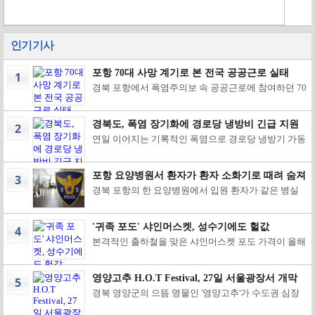
인기기사
포항 70대 사망 계기로 본 전국 공공근로 실태
1
경북 포항에서 폭염주의보 속 공공근로에 참여하던 70
대 남성이 작업 중 쓰러져 숨지면서, 전국 지방자치단
체가 운영하는 공공근로사업의 폭염 대응 체계를 다시
짚어봐야 한다는 목소리가 커지고 있다. 포항시 등에
경북도, 폭염 장기화에 경로당 냉방비 긴급 지원
2
따르면 지난 3일 오전 9시쯤 포항시 남구 효곡동 재래
연일 이어지는 기록적인 폭염으로 경로당 냉방기 가동
시장에서 도로변 쓰레기를 줍는 공공근로사업에 참여
이 크게 늘자 경북도가 도내 모든 경로당에 냉방비를
하던 A(70대)씨가 동료와 함께 약 30분간 작업한 뒤 휴
추가 지원한다. 경북도는 폭염 장기화에 따른 냉방비
식 중 어지러움을 호소했다. 포항시 직원들이 10분 뒤
부담을 덜기 위해 재해구호기금 8억6천600만원을 투
현장에 도착해 응급조치 후 병원으로 옮겼지만 A씨는
포항 요양병원서 환자가 환자 소화기로 때려 숨져
3
입, 도내 경로당 8천660곳에 각각 10만원씩의 냉방비
이날 오전 11시 14분 끝내 숨졌다. 사고 당시 포항 남구
경북 포항의 한 요양병원에서 입원 환자가 같은 병실
를 긴급 지원한다고 3일 밝혔다. 현재 도내 경로당에는
효자동 기온은 전날보다 2.6도가량 낮은 30.2도로, 체
환자를 소화기로 때려 숨지게 하는 사건이 발생했다.
7~8월 두 달간 월 16만5천원의 냉방비가 지원되고 있
감온도 33도 이상에 발령되는 폭염주의보 상태였다.
이 사건으로 계기로 전국 요양병원에서 반복되는 환자
지만, 최근 낮 최고기온이 39도에 육박하고 열대야가
포항시는 사고 직후 공공근로사업을 일제히 중단했으
간 폭행·안전사고에 대한 관리 대책이 다시 도마 위에
이어지면서 에어컨 사용 시간이 크게 늘어 추가 지원이
며, 경찰과 대구고용노동청 포항지청은 산업재해 여부
'귀족 포도' 샤인머스켓, 성수기에도 헐값
4
올랐다. 포항북부경찰서에 따르면 A씨(70대)는 지난 2
필요하다는 현장의 요구가 잇따랐다. 특히 포항과 경산
와 A씨의 기저질환 등 정확한 사망 원인을 조사 중이
본격적인 출하철을 맞은 샤인머스켓 포도 가격이 올해
일 오후 1시쯤 포항시 북구의 한 요양병원에서 함께 입
에는 올해 처음으로 폭염 최고 단계인 '폭염중대경
다. 이번 사고에서 특히 눈에 띄는 대목은 사고 당시 기
도 예년 수준을 밑돌면서 전국 최대 주산지인 경북지역
원 중이던 환자 B씨(60대)를 향해 소화기를 휘둘러 숨
보'가 발효되는 등 경북 전역이 극심한 무더위에 시달
온이 정부의 옥외작업 중지 권고 기준에는 못 미쳤다는
포도 농가의 시름이 깊어지고 있다. 한국농수산식품유
지게 한 혐의를 받는다. B씨는 치료를 위해 다른 병원
리면서 경로당은 어르신들의 대표적인 무더위 쉼터 역
점이다. 고용노동부는 올해 폭염특보 체계 개편에 맞춰
통공사 농산물유통종합정보에 따르면 지난 1일 안동
으로 옮겨졌지만 다음 날인 3일 끝내 숨졌다. 경찰은 A
할을 하고 있다. 도는 이번 추가 지원을 통해 냉방기 가
단계별 작업중지 기준을 세분화했다. 체감온도 33도
영양고추 H.O.T Festival, 27일 서울광장서 개막
5
도매시장에서 거래된 샤인머스켓 특등급 2㎏ 한 상자
씨를 상대로 범행 동기 등을 조사한 뒤 구속영장을 신
동에 따른 운영 부담을 줄이는 한편, 무더위에 취약한
이상 '폭염주의보' 단계에서는 2시간마다 20분 이상 휴
경북 영양군의 으뜸 명물인 '영양고추'가 수도권 심장
의 평균 경매가격은 9000원에 그쳤다. 최저가는 4500
청했다. ◆ 전국 요양병원서 환자 간 흉기·폭행 사건 잇
고령층이 보다 안전하고 쾌적한 환경에서 여름을 보낼
식 부여가 법적 의무이며 작업시간대 조정이나 옥외작
부인 서울광장에서 도심 소비자를 직접 찾아가는 대형
원까지 떨어졌고, 최고가도 1만2500원 수준이었다. 4
따라 요양병원 입원 환자 간 폭행·상해 사건은 이번이
수 있도록 지원할 방침이다. 황명석 경북도 부지사는
업 단축이 권고된다. 체감온도 35도 이상 '폭염경보' 단
직거래 한마당을 펼친다. 영양군은 오는 8월 27일부터