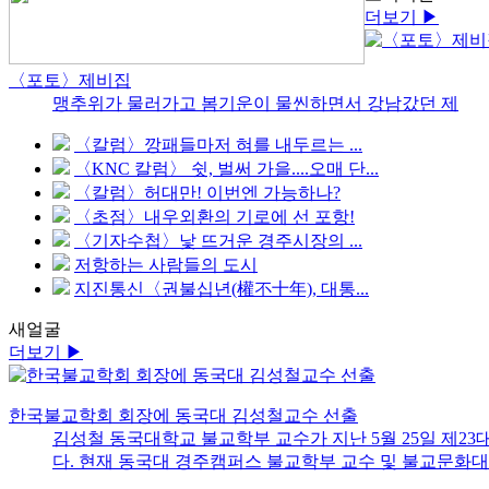
더보기 ▶
〈포토〉제비집
맹추위가 물러가고 봄기운이 물씬하면서 강남갔던 제
〈칼럼〉깡패들마저 혀를 내두르는 ...
〈KNC 칼럼〉 쉿, 벌써 가을....오매 단...
〈칼럼〉허대만! 이번엔 가능하나?
〈초점〉내우외환의 기로에 선 포항!
〈기자수첩〉낯 뜨거운 경주시장의 ...
저항하는 사람들의 도시
지진통신〈권불십년(權不十年), 대통...
새얼굴
더보기 ▶
한국불교학회 회장에 동국대 김성철교수 선출
김성철 동국대학교 불교학부 교수가 지난 5월 25일 제
다. 현재 동국대 경주캠퍼스 불교학부 교수 및 불교문화