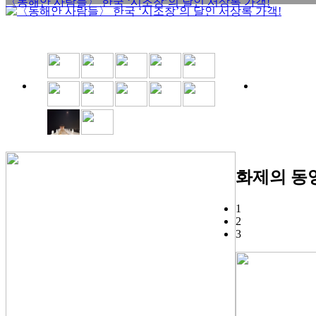
〈동해안 사람들〉 한국 ‘시조창’의 달인 서상록 가객!
화제의 동
1
2
3