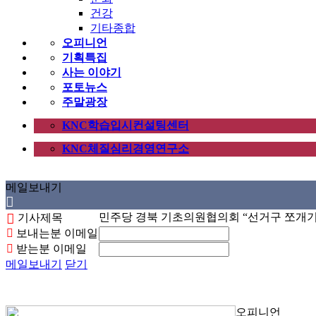
건강
기타종합
오피니언
기획특집
사는 이야기
포토뉴스
주말광장
KNC학습입시컨설팅센터
KNC체질심리경영연구소
메일보내기
민주당 경북 기초의원협의회 “선거구 쪼개기
기사제목
보내는분 이메일
받는분 이메일
메일보내기
닫기
오피니언