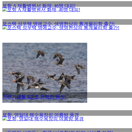
포항 A 재활병원서 화재, 46명 대피!
포스텍 성우택 명예교수, 생명현상의 통계물리학 출간!
천연기념물 327호 원앙의 몸짓!
포항, 영일대 해수욕장의 여름밤 풍경