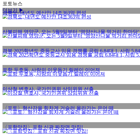
포토뉴스
더보기 ▶
경북도, 내년도 예산안 14조363억 편성
산불피해 영양군, 오는 5월9일부터 ‘영양산나물 먹거리 한마당’
경북 2025학년도 중등교사 임용 경쟁률 공립 6.84대 1, 사립 5.84
포항 두호동, 사랑의 이웃돕기 릴레이 이어져
이상철 변호사, 국가인권위 상임위원 선출
〈포토〉형산강을 힘차게 거슬러 올라가는 은어 떼
〈포항맛집〉포항 신광 짜장면 맛집!