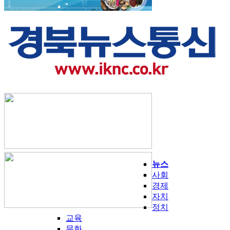
뉴스
사회
경제
자치
정치
교육
문화